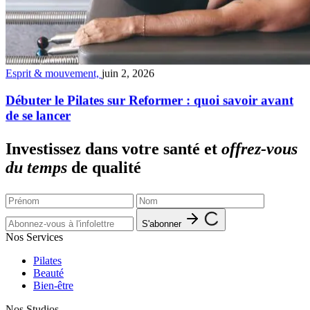
Esprit & mouvement,
juin 2, 2026
Débuter le Pilates sur Reformer : quoi savoir avant
de se lancer
Investissez dans votre santé et
offrez-vous
du temps
de qualité
S'abonner
Nos Services
Pilates
Beauté
Bien-être
Nos Studios